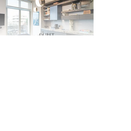
Duret
Bureaux - Paris
Mont Thabor
Cabinet médical - Paris